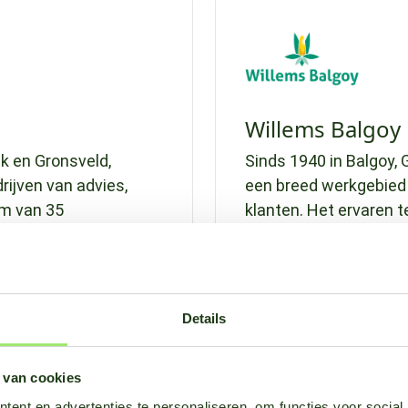
Willems Balgoy
jk en Gronsveld,
Sinds 1940 in Balgoy, 
rijven van advies,
een breed werkgebied
m van 35
klanten. Het ervaren 
ke begeleiding om
akkerbouwers, tuinder
n.
bewaringstechnieken, 
minimale interventie.
Details
Bekijk partner
 van cookies
ent en advertenties te personaliseren, om functies voor social