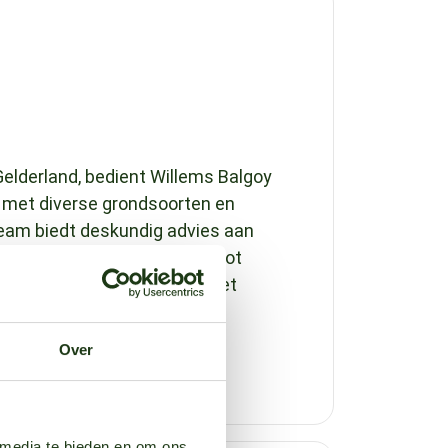
Gelderland, bedient Willems Balgoy
 met diverse grondsoorten en
team biedt deskundig advies aan
s en meer, van teeltkeuzes tot
voor succesvolle teelten met
Over
 media te bieden en om ons