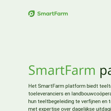
Verder naar navigatie
Ga naar hoofdinhoud
Footer
SmartFarm
pa
Het SmartFarm platform biedt teelt
toeleveranciers en landbouwcoöpera
hun teeltbegeleiding te verfijnen en
met expertise over dagelijkse uitdag