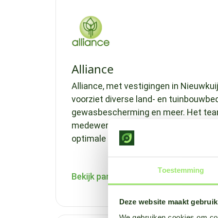
Alliance
Alliance, met vestigingen in Nieuwkui
voorziet diverse land- en tuinbouwbed
gewasbescherming en meer. Het tea
medewerkers streeft naar persoonlij
optimale bedrijfsresultaten te behale
Toestemming
Bekijk partner
Deze website maakt gebruik
We gebruiken cookies om cont