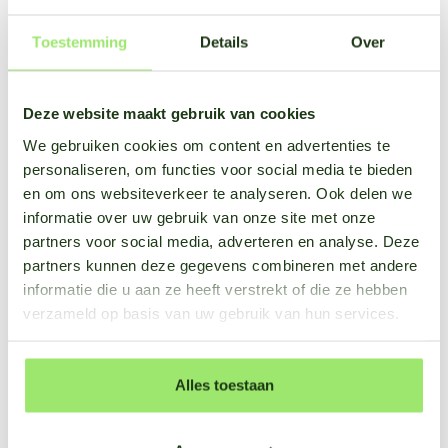
Toestemming
Details
Over
Complexe materie,
gebruiksvriendelijke oplossing
Deze website maakt gebruik van cookies
We gebruiken cookies om content en advertenties te
De werking van gewasbeschermingsmiddelen is een
personaliseren, om functies voor social media te bieden
complex onderwerp. Zo zijn de weersomstandigheden, het
en om ons websiteverkeer te analyseren. Ook delen we
formuleringstype en de dynamische opbouw van de waslaag
informatie over uw gebruik van onze site met onze
aan de
partners voor social media, adverteren en analyse. Deze
bovenzijde van het blad belangrijk voor het kleven en de
partners kunnen deze gegevens combineren met andere
snelheid en de wijze van opname van systemische actieve
informatie die u aan ze heeft verstrekt of die ze hebben
stoffenin de bladeren. Het is dermate lastig om alle
verzameld op basis van uw gebruik van hun services.
belangrijke processen in het hoofd te combineren op het
moment dat de beslissing genomen wordt om te spuiten.
Alles toestaan
Alle wetenschappelijke kennis en praktijkervaringen van de
relaties tussen gewasbeschermingsmiddelen en