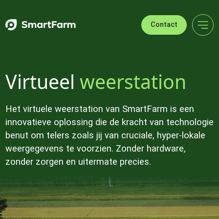
Verder naar navigatie
Ga naar hoofdinhoud
Footer
Contact
Virtueel
weerstation
Het virtuele weerstation van SmartFarm is een
innovatieve oplossing die de kracht van technologie
benut om telers zoals jij van cruciale, hyper-lokale
weergegevens te voorzien. Zonder hardware,
zonder zorgen en uitermate precies.