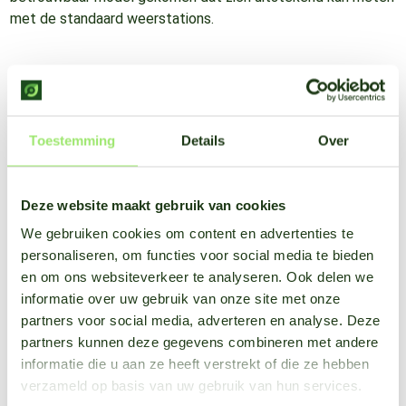
met de standaard weerstations.
Voor slechts €14,99 maak je al gebruik van deze oplossing
en kun je jouw gewas nog beter verzorgen.
Toestemming
Details
Over
Bekijk mogelijkheden
Deze website maakt gebruik van cookies
Voordelen van het SmartFarm
We gebruiken cookies om content en advertenties te
weermodel
personaliseren, om functies voor social media te bieden
en om ons websiteverkeer te analyseren. Ook delen we
informatie over uw gebruik van onze site met onze
partners voor social media, adverteren en analyse. Deze
partners kunnen deze gegevens combineren met andere
informatie die u aan ze heeft verstrekt of die ze hebben
verzameld op basis van uw gebruik van hun services.