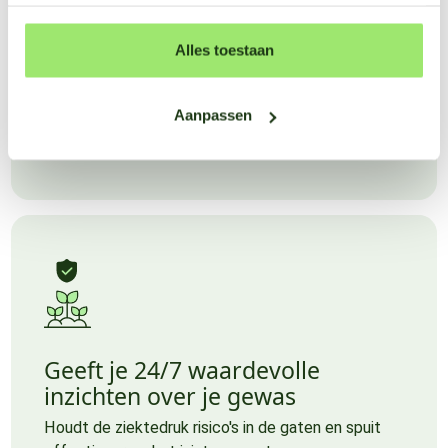
Nauwkeurige data zonder
Alles toestaan
hardware
Alle data voor jou perceel die nodig is om de juiste
Aanpassen
beslissingen te nemen, zonder zorgen om hardware
en met een hoge nauwkeurigheid.
Geeft je 24/7 waardevolle
inzichten over je gewas
Houdt de ziektedruk risico's in de gaten en spuit