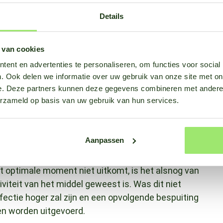
ldMate inzicht in de mate van infectiekans voor
Details
alen van het juiste spuitmoment. De modellen die
d door het interne expert team, door
 van cookies
Nieveen. Onder andere het ziektewaarschuwing
ent en advertenties te personaliseren, om functies voor social
tieve gewasbescherming, doordat men een hoge
. Ook delen we informatie over uw gebruik van onze site met on
komen. Op deze manier kan beter ingespeeld
e. Deze partners kunnen deze gegevens combineren met andere i
ale spuitinterval en de plant gezondheid worden
erzameld op basis van uw gebruik van hun services.
Aanpassen
moment op de dag in te plannen, met de Spuit
er beschermt tegen een infectie door valse
 optimale moment niet uitkomt, is het alsnog van
viteit van het middel geweest is. Was dit niet
ectie hoger zal zijn en een opvolgende bespuiting
en worden uitgevoerd.