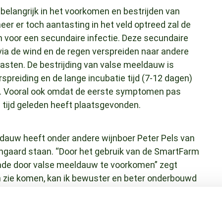
belangrijk in het voorkomen en bestrijden van
r er toch aantasting in het veld optreed zal de
 voor een secundaire infectie. Deze secundaire
via de wind en de regen verspreiden naar andere
ntasten. De bestrijding van valse meeldauw is
rspreiding en de lange incubatie tijd (7-12 dagen)
ven. Vooral ook omdat de eerste symptomen pas
ere tijd geleden heeft plaatsgevonden.
eldauw heeft onder andere wijnboer Peter Pels van
ijngaard staan. “Door het gebruik van de SmartFarm
hade door valse meeldauw te voorkomen” zegt
an zie komen, kan ik bewuster en beter onderbouwd
st toch voor een meer vertrouwd gevoel, dan
 kunde doet.”