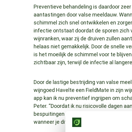
Preventieve behandeling is daardoor zeer 
aantastingen door valse meeldauw. Wannee
schimmel zich snel ontwikkelen en zorgen
infectie ontstaat doordat de sporen zich 
wijnranken, waar zij de druiven zullen aa
helaas niet gemakkelijk. Door de snelle ve
is het moeilijk de schimmel voor te blij
zichtbaar zijn, terwijl de infectie al lang
Door de lastige bestrijding van valse me
wijngoed Havelte een FieldMate in zijn w
app kan ik nu preventief ingrijpen om sc
Peter. “Doordat ik nu risicovolle dagen a
bespuitingen inplannen. Dit zorgt onbewu
wanneer je dit enkel op je eigen kennis en