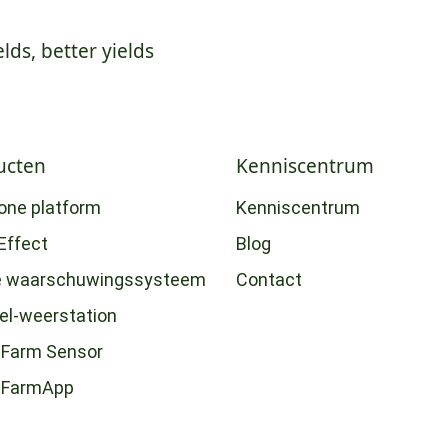
elds, better yields
ucten
Kenniscentrum
-one platform
Kenniscentrum
Effect
Blog
e waarschuwingssysteem
Contact
eel-weerstation
Farm Sensor
tFarmApp