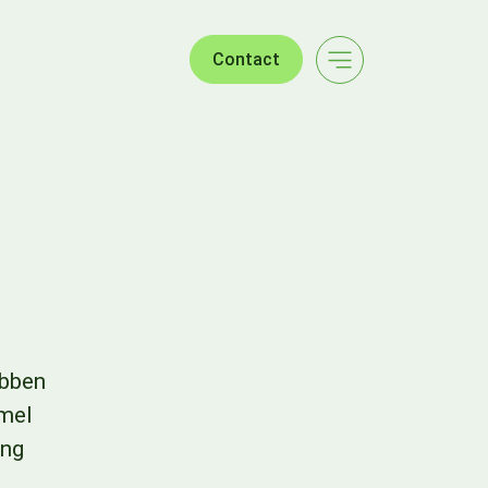
Contact
ebben
mmel
ang