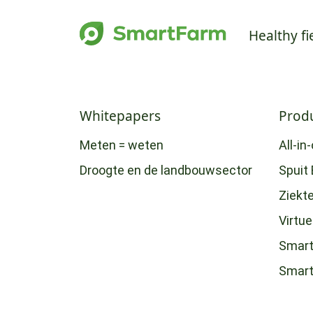
Healthy fi
Whitepapers
Prod
Meten = weten
All-in
Droogte en de landbouwsector
Spuit 
Ziekt
Virtu
Smart
Smar