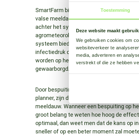
SmartFarm biedt in combinatie met de Fie
Toestemming
valse meeldauw en biedt hulp bij het bep
achter het systeem draaien zijn ontwikkel
Deze website maakt gebruik
agrometeorologen Erno Bouma en Joost 
We gebruiken cookies om cont
systeem biedt ondersteuning bij preven
websiteverkeer te analyseren
infectiedruk dagen van tevoren aan ziet 
media, adverteren en analys
worden op het wettelijk toegestaan minim
verstrekt of die ze hebben v
gewaarborgd.
Door bespuitingen op het best mogelijke 
planner, zijn de wijnranken beter en lang
meeldauw. Wanneer een bespuiting op het
groot belang te weten hoe hoog de effecti
optimaal, dan weet men dat de kans op inf
sneller of op een beter moment zal moet