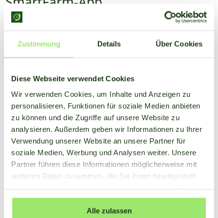
SmartFarm-App
Mit der SmartFarm-App haben Sie immer alle Wetter- und
Erntedaten zur Hand. Sie haben einen klaren Überblick über
Zustimmung
Details
Über Cookies
alle Daten im Dashboard und können festlegen, bei welchen
Bedingungen Sie eine Benachrichtigung erhalten möchten.
Diese Webseite verwendet Cookies
Entdecken Sie die App
Wir verwenden Cookies, um Inhalte und Anzeigen zu
personalisieren, Funktionen für soziale Medien anbieten
zu können und die Zugriffe auf unsere Website zu
analysieren. Außerdem geben wir Informationen zu Ihrer
Verwendung unserer Website an unsere Partner für
soziale Medien, Werbung und Analysen weiter. Unsere
Partner führen diese Informationen möglicherweise mit
weiteren Daten zusammen, die Sie ihnen bereitgestellt
haben oder die sie im Rahmen Ihrer Nutzung der Dienste
gesammelt haben.
Alle zulassen