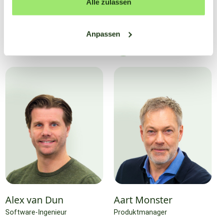
Jan Waterman
Bas Besuijen
Alle zulassen
App-Entwickler
Vertreter für
Vertriebsentwicklung
Anpassen
Alex van Dun
Aart Monster
Software-Ingenieur
Produktmanager