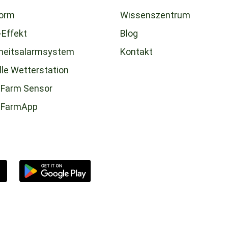
form
Wissenszentrum
-Effekt
Blog
heitsalarmsystem
Kontakt
lle Wetterstation
Farm Sensor
tFarmApp