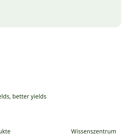
elds, better yields
ukte
Wissenszentrum