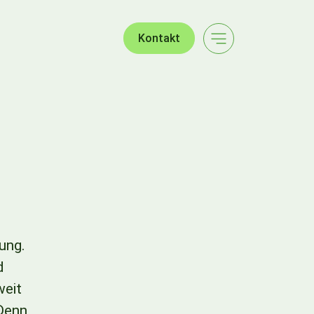
Kontakt
ung.
d
weit
 Denn