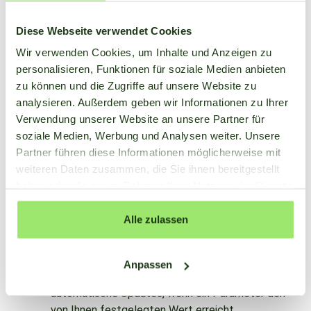
Sprayer Planer
Integrierter Sprühplaner für optimalen Sprüheffekt
Diese Webseite verwendet Cookies
Wir verwenden Cookies, um Inhalte und Anzeigen zu
personalisieren, Funktionen für soziale Medien anbieten
SmartFarm-App für Android, iOS und Web
zu können und die Zugriffe auf unsere Website zu
Schnell und einfach überall einsetzbar
analysieren. Außerdem geben wir Informationen zu Ihrer
Verwendung unserer Website an unsere Partner für
soziale Medien, Werbung und Analysen weiter. Unsere
Partner führen diese Informationen möglicherweise mit
Sensoren
weiteren Daten zusammen, die Sie ihnen bereitgestellt
Einfache Verknüpfung mit Wetterstationen
haben oder die sie im Rahmen Ihrer Nutzung der Dienste
(FieldMate, Sencrop, Agroexact, u.a.)
gesammelt haben.
Alle zulassen
Warnungen
Anpassen
Legen Sie Warnungen fest und erhalten Sie
automatische Updates, wenn ein Parameter den
von Ihnen festgelegten Wert erreicht.