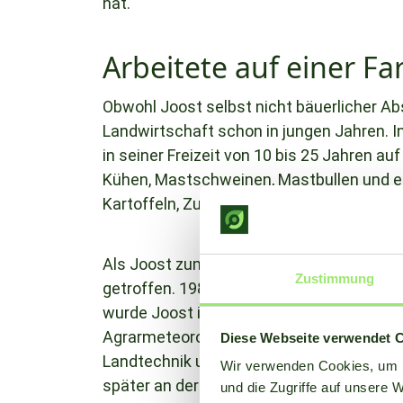
hat.
Arbeitete auf einer Fa
Obwohl Joost selbst nicht bäuerlicher A
Landwirtschaft schon in jungen Jahren. I
in seiner Freizeit von 10 bis 25 Jahren a
Kühen, Mastschweinen, Mastbullen und e
Kartoffeln, Zuckerrüben, Gerste und Mai
Als Joost zum Studium ging, war die Wah
Zustimmung
getroffen. 1987 begann er hier in Wagen
wurde Joost in das Fach Meteorologie ein
Agrarmeteorologie weckte. Schließlich abs
Diese Webseite verwendet 
Landtechnik und Boden-Wasser-Atmosphä
Wir verwenden Cookies, um I
später an der Universität Wageningen im
und die Zugriffe auf unsere 