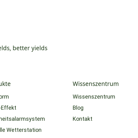
elds, better yields
ukte
Wissenszentrum
form
Wissenszentrum
-Effekt
Blog
heitsalarmsystem
Kontakt
lle Wetterstation