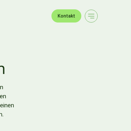
Kontakt
n
en
nen
seinen
n.