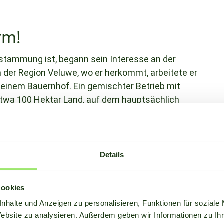
rm!
bstammung ist, begann sein Interesse an der
n der Region Veluwe, wo er herkommt, arbeitete er
uf einem Bauernhof. Ein gemischter Betrieb mit
twa 100 Hektar Land, auf dem hauptsächlich
s angebaut wurden.
l der Landwirtschaftsschule daher auch schnell
Details
ingen ein Studium des Agraringenieurwesens. Dort
geführt, was schon bald sein Interesse an der
olvierte er gleich zwei Studiengänge gleichzeitig:
Cookies
re. Als Sahnehäubchen hat Joost einige Jahre
nhalte und Anzeigen zu personalisieren, Funktionen für soziale
 Fachbereich Meteorologie promoviert.
Website zu analysieren. Außerdem geben wir Informationen zu I