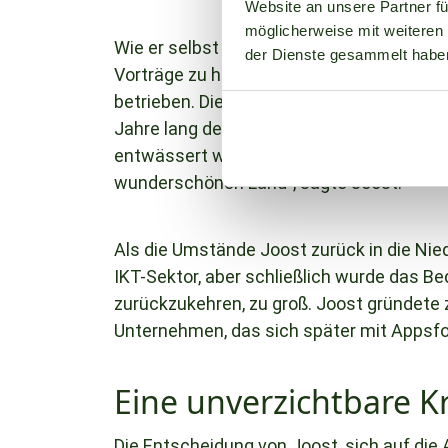
Website an unsere Partner fü
möglicherweise mit weiteren
Wie er selbst zugibt, recherchiert Joost g
der Dienste gesammelt habe
Vorträge zu halten. Während seiner Zeit
betrieben. Diese akademische Qualität f
Jahre lang den Zustand von Torfgebieten 
entwässert wurden. "Eine fantastische Ze
wunderschönen Land", sagte Joost.
Als die Umstände Joost zurück in die Nied
IKT-Sektor, aber schließlich wurde das Be
zurückzukehren, zu groß. Joost gründet
Unternehmen, das sich später mit Appsf
Eine unverzichtbare Kr
Die Entscheidung von Joost, sich auf die