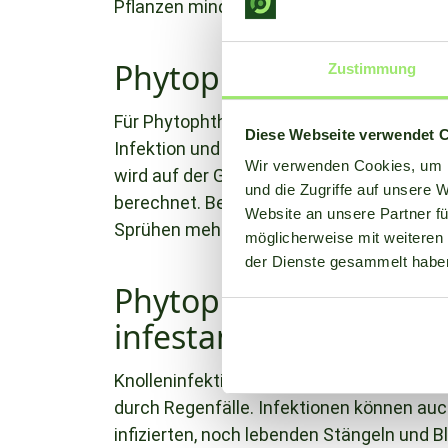
Pflanzen mindestens 15 cm hoch sind.
Phytophthora (Phytoph
Zustimmung
Für Phytophthora sind Feuchtigkeit und Te
Diese Webseite verwendet 
Infektion und das Überleben der verstreu
Wir verwenden Cookies, um I
wird auf der Grundlage des Durchschnitts
und die Zugriffe auf unsere 
berechnet. Bei hohem Krankheitsdruck wi
Website an unsere Partner fü
Sprühen mehr als 5 Tage zurückliegt.
möglicherweise mit weiteren
der Dienste gesammelt habe
Phytophthora-Knollen
infestans)
Knolleninfektionen entstehen durch das 
durch Regenfälle. Infektionen können auc
infizierten, noch lebenden Stängeln und Bl