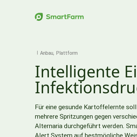
Zur Navigation springen
Zum Hauptinhalt springen
Footer
Anbau
Plattform
Intelligente E
Infektionsdru
Für eine gesunde Kartoffelernte so
mehrere Spritzungen gegen verschie
Alternaria durchgeführt werden. Sm
Alert System auf bestmögliche Weise