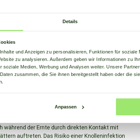
thora infestans)
Details
mperatur sehr wichtig für die Sporulation, die
Cookies
ten Sporen auf dem Blatt. Der Krankheitsdruck
nhalte und Anzeigen zu personalisieren, Funktionen für soziale
 der letzten 4 Tage und des heutigen Tages
Website zu analysieren. Außerdem geben wir Informationen zu I
rd das Sprühen empfohlen, wenn das letzte
r soziale Medien, Werbung und Analysen weiter. Unsere Partner
 Daten zusammen, die Sie ihnen bereitgestellt haben oder die s
n.
infektion (Phytophthora
Anpassen
Abschwemmen von Sporen von infizierten Blättern
h während der Ernte durch direkten Kontakt mit
ättern auftreten. Das Risiko einer Knolleninfektion