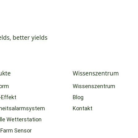
elds, better yields
ukte
Wissenszentrum
form
Wissenszentrum
-Effekt
Blog
heitsalarmsystem
Kontakt
lle Wetterstation
Farm Sensor