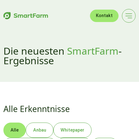
Zur Navigation springen
Zum Hauptinhalt springen
Footer
Kontakt
Die neuesten
SmartFarm
-
Ergebnisse
Alle Erkenntnisse
Alle
Anbau
Whitepaper