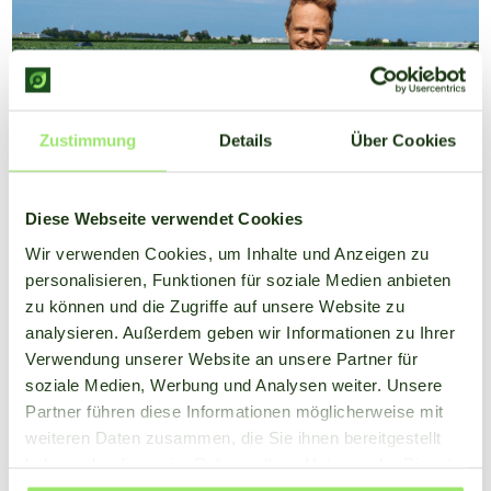
Zustimmung
Details
Über Cookies
Diese Webseite verwendet Cookies
Wir verwenden Cookies, um Inhalte und Anzeigen zu
personalisieren, Funktionen für soziale Medien anbieten
Blumenkohl- und Brokkoli-Anbauer
zu können und die Zugriffe auf unsere Website zu
Jonkman nutzt SmartFarm
analysieren. Außerdem geben wir Informationen zu Ihrer
Kundengeschichte
Verwendung unserer Website an unsere Partner für
soziale Medien, Werbung und Analysen weiter. Unsere
Partner führen diese Informationen möglicherweise mit
weiteren Daten zusammen, die Sie ihnen bereitgestellt
haben oder die sie im Rahmen Ihrer Nutzung der Dienste
gesammelt haben.