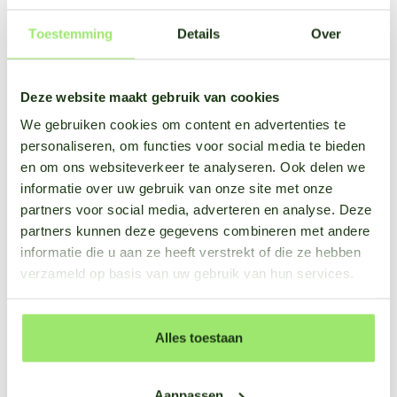
gewassen nauwlettend in de gaten te houden. Wanneer u
Toestemming
Details
Over
gedurende 2 opeenvolgende dagen een hoog risico
detecteert en tekenen van infectie zichtbaar zijn, wordt het
aanbevolen om een preventief fungicide te gebruiken, vooral
Deze website maakt gebruik van cookies
als de huidige bescherming afneemt. Als u twee
opeenvolgende dagen met een extreem hoog risico
We gebruiken cookies om content en advertenties te
waarneemt en infectie al zichtbaar is, is directe actie
personaliseren, om functies voor social media te bieden
noodzakelijk. Het is dan ten zeerste aanbevolen om vandaag
en om ons websiteverkeer te analyseren. Ook delen we
nog een preventief of curatief fungicide toe te dienen
informatie over uw gebruik van onze site met onze
(indien mogelijk) om verdere verspreiding te voorkomen,
partners voor social media, adverteren en analyse. Deze
vooral als de huidige bescherming afneemt.
partners kunnen deze gegevens combineren met andere
informatie die u aan ze heeft verstrekt of die ze hebben
verzameld op basis van uw gebruik van hun services.
Vind ons schema voor ziektedruk per aardappel ziektes en
de geadviseerde acties die eraan verbonden hier.
Alles toestaan
Efficiënt spuiten
Door de ziektedruk tool kunt u een uitgebreid beeld krijgen
Aanpassen