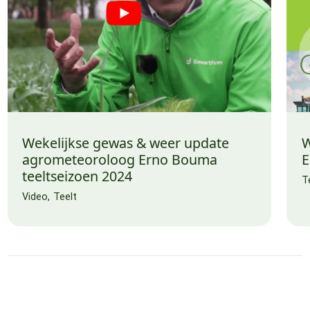
Wekelijkse gewas & weer update
W
agrometeoroloog Erno Bouma
E
teeltseizoen 2024
T
Video
Teelt