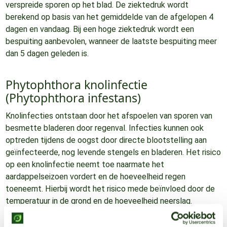
verspreide sporen op het blad. De ziektedruk wordt
berekend op basis van het gemiddelde van de afgelopen 4
dagen en vandaag. Bij een hoge ziektedruk wordt een
bespuiting aanbevolen, wanneer de laatste bespuiting meer
dan 5 dagen geleden is.
Phytophthora knolinfectie
(Phytophthora infestans)
Knolinfecties ontstaan door het afspoelen van sporen van
besmette bladeren door regenval. Infecties kunnen ook
optreden tijdens de oogst door directe blootstelling aan
geïnfecteerde, nog levende stengels en bladeren. Het risico
op een knolinfectie neemt toe naarmate het
aardappelseizoen vordert en de hoeveelheid regen
toeneemt. Hierbij wordt het risico mede beïnvloed door de
temperatuur in de grond en de hoeveelheid neerslag.
Actie kan nodig zijn na drie opeenvolgende dagen met
minimaal risico. Dit is het moment om alert te zijn en uw