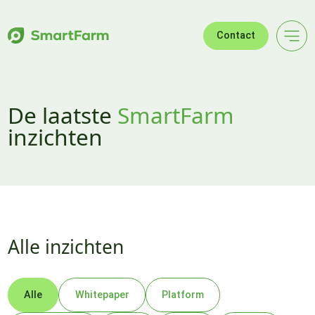
Verder naar navigatie
Ga naar hoofdinhoud
Footer
Contact
De laatste
SmartFarm
inzichten
Alle inzichten
Alle
Whitepaper
Platform