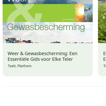
Weer & Gewasbescherming: Een
E
Essentiële Gids voor Elke Teler
E
Teelt
Platform
T