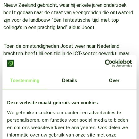
Nieuw Zeeland gebracht, waar hij enkele jaren onderzoek
heeft gedaan naar de staat van veengronden die ontwaterd
zijn voor de landbouw. “Een fantastische tijd, met top
collega’s in een prachtig land” aldus Joost.
Toen de omstandigheden Joost weer naar Nederland
brachten, heeft hij een tijd in de ICT-sector gewerkt, maar
uiteindelijk werd de behoefte om terug te keren naar de
agrarische sector te groot. Joost begon samen met Erno
Bouma een eigen bedrijf, dat later zijn krachten bundelde
Toestemming
Details
Over
met Appsforagri.
Een onmisbare kracht
Deze website maakt gebruik van cookies
We gebruiken cookies om content en advertenties te
Joost´s keuze om zich op app-ontwikkeling te richten, kwam
personaliseren, om functies voor social media te bieden
niet uit de lucht vallen. Hij was eerder al verantwoordelijk
en om ons websiteverkeer te analyseren. Ook delen we
voor de totstandkoming van de populaire app Weeronline.
informatie over uw gebruik van onze site met onze
Het is natuurlijk geen verrassing dat een man met z’n grote