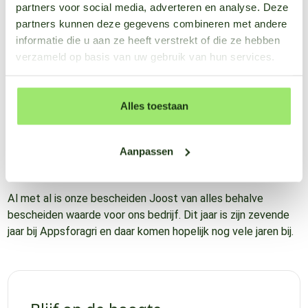
partners voor social media, adverteren en analyse. Deze
expertise voor Appsforagri een onmisbare kracht is
partners kunnen deze gegevens combineren met andere
geweest. Volgens Joost is zijn belangrijkste bijdrage hierbij
informatie die u aan ze heeft verstrekt of die ze hebben
de mogelijkheid om op microniveau, data van het gewas te
verzameld op basis van uw gebruik van hun services.
meten. “Ik liep al lange tijd rond met het idee om een sensor
te maken die in gewas meet en als input dient voor allerlei
modellen. Met de opkomst van IoT (LoraWan, Sigfox en NB-
Alles toestaan
IoT) werd dit mogelijk. Ik heb het prototype gemaakt van
stukken PVC en handmatig gesoldeerde printplaten, nu
komt dit gelukkig uit een spuitgietmachine en worden de
Aanpassen
PCB’s automatisch bestukt.”
Al met al is onze bescheiden Joost van alles behalve
bescheiden waarde voor ons bedrijf. Dit jaar is zijn zevende
jaar bij Appsforagri en daar komen hopelijk nog vele jaren bij.