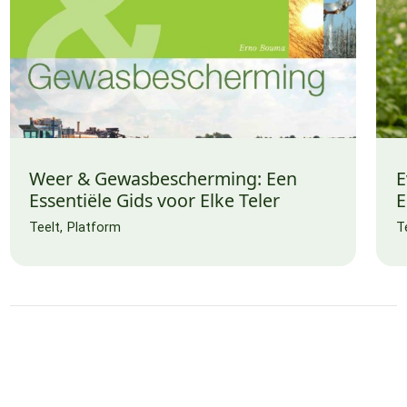
Weer & Gewasbescherming: Een
E
Essentiële Gids voor Elke Teler
E
Teelt
Platform
T