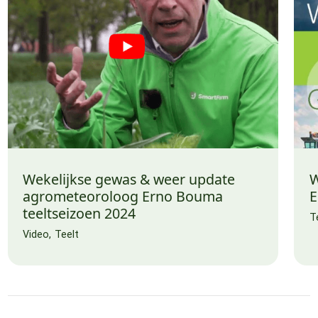
Wekelijkse gewas & weer update
W
agrometeoroloog Erno Bouma
E
teeltseizoen 2024
T
Video
Teelt