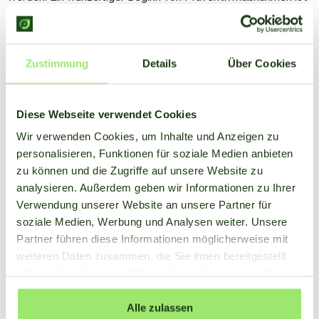
daher unerlässlich, um den Pilz zu bekämpfen, bevor er
Schaden anrichten kann.
Zustimmung
Details
Über Cookies
Stefan van Heist, Zwiebelspezialist bei Bayer, betont die
Bedeutung von parzellenspezifischen Daten über
Wetterpfähle: "Wenn Sie Krankheiten umfassender und
Diese Webseite verwendet Cookies
genauer vorhersagen wollen, müssen Sie die relative
Wir verwenden Cookies, um Inhalte und Anzeigen zu
Luftfeuchtigkeit, die Blattnässeperiode und die Temperatur
personalisieren, Funktionen für soziale Medien anbieten
auf jeder Parzelle messen." Es wird deutlich, dass
zu können und die Zugriffe auf unsere Website zu
intelligente Systeme, die diese Daten sammeln und
analysieren. Außerdem geben wir Informationen zu Ihrer
verarbeiten, immer wichtiger werden.
Verwendung unserer Website an unsere Partner für
soziale Medien, Werbung und Analysen weiter. Unsere
Partner führen diese Informationen möglicherweise mit
weiteren Daten zusammen, die Sie ihnen bereitgestellt
haben oder die sie im Rahmen Ihrer Nutzung der Dienste
gesammelt haben.
Alle zulassen