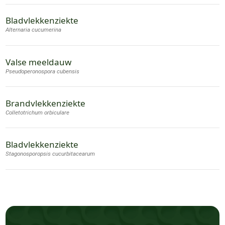
Bladvlekkenziekte
Alternaria cucumerina
Valse meeldauw
Pseudoperonospora cubensis
Brandvlekkenziekte
Colletotrichum orbiculare
Bladvlekkenziekte
Stagonosporopsis cucurbitacearum