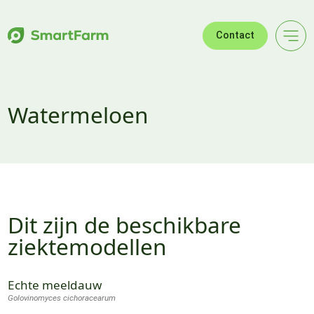
Verder naar navigatie
Ga naar hoofdinhoud
Footer
Contact
Watermeloen
Dit zijn de beschikbare
ziektemodellen
Echte meeldauw
Golovinomyces cichoracearum