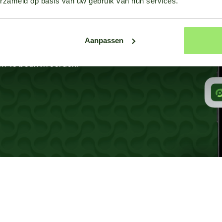
erzameld op basis van uw gebruik van hun services.
dellen?
Aanpassen
aar liefst 65 gewassen bij de
gen te beantwoorden.