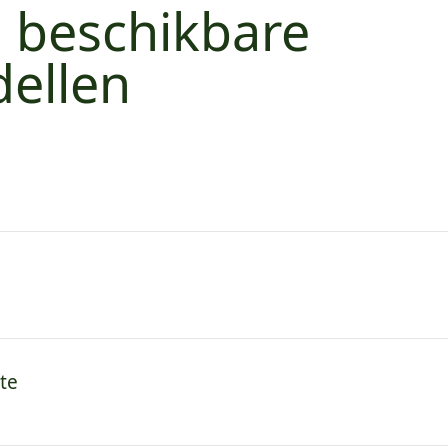
e beschikbare
ellen
te