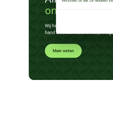
verstrekt of die ze hebben v
onze ziektemo
Wij hebben ziektedruk data van m
hand en staan klaar om al je vra
Meer weten