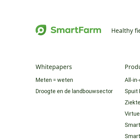
Healthy fi
Whitepapers
Prod
Meten = weten
All-in
Droogte en de landbouwsector
Spuit 
Ziekt
Virtu
Smart
Smar