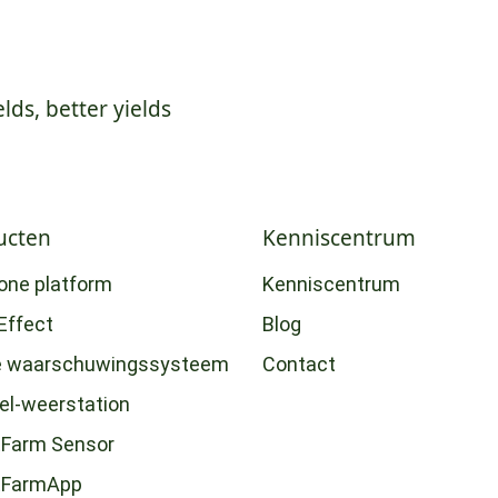
elds, better yields
ucten
Kenniscentrum
-one platform
Kenniscentrum
Effect
Blog
e waarschuwingssysteem
Contact
eel-weerstation
Farm Sensor
tFarmApp