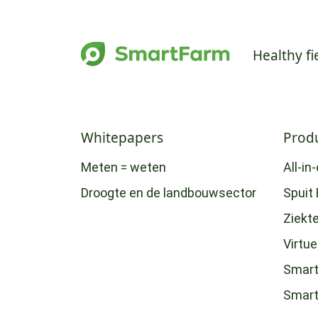
Healthy fi
Whitepapers
Prod
Meten = weten
All-in
Droogte en de landbouwsector
Spuit 
Ziekt
Virtu
Smart
Smar