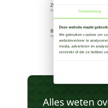
Zwarte roest
Puccinia graminis f. sp. tritici
Toestemming
Deze website maakt gebruik
Bladvlekkenziekte
We gebruiken cookies om cont
Parastagonospora nodorum
websiteverkeer te analyseren
media, adverteren en analys
verstrekt of die ze hebben v
Alles weten ov