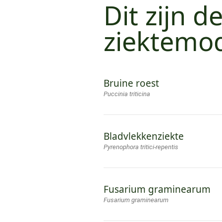
Dit zijn d
ziektemod
Bruine roest
Puccinia triticina
Bladvlekkenziekte
Pyrenophora tritici-repentis
Fusarium graminearum
Fusarium graminearum