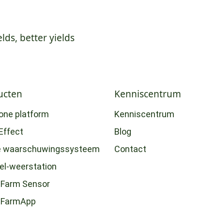
elds, better yields
ucten
Kenniscentrum
-one platform
Kenniscentrum
Effect
Blog
e waarschuwingssysteem
Contact
eel-weerstation
Farm Sensor
tFarmApp