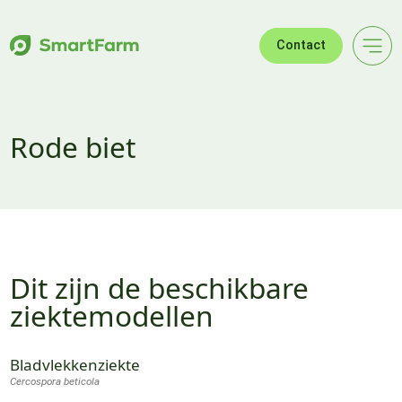
Verder naar navigatie
Ga naar hoofdinhoud
Footer
Contact
Rode biet
Dit zijn de beschikbare
ziektemodellen
Bladvlekkenziekte
Cercospora beticola