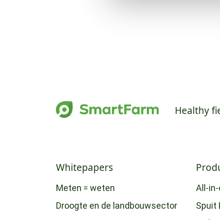
Healthy fi
Whitepapers
Prod
Meten = weten
All-in
Droogte en de landbouwsector
Spuit 