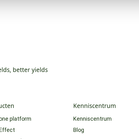
elds, better yields
ucten
Kenniscentrum
-one platform
Kenniscentrum
Effect
Blog