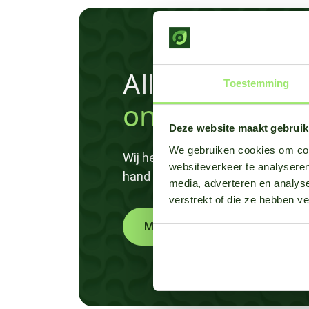
Alles weten ov
Toestemming
onze ziektemo
Deze website maakt gebruik
We gebruiken cookies om cont
Wij hebben ziektedruk data van m
websiteverkeer te analyseren
hand en staan klaar om al je vra
media, adverteren en analys
verstrekt of die ze hebben v
Meer weten