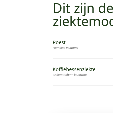
Dit zijn d
ziektemod
Roest
Hemileia vastatrix
Koffiebessenziekte
Colletotrichum kahawae