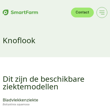
Verder naar navigatie
Ga naar hoofdinhoud
Footer
Contact
Knoflook
Dit zijn de beschikbare
ziektemodellen
Bladvlekkenziekte
Botryotinia squamosa