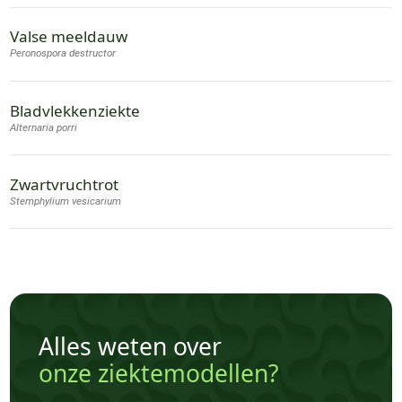
Valse meeldauw
Peronospora destructor
Bladvlekkenziekte
Alternaria porri
Zwartvruchtrot
Stemphylium vesicarium
Alles weten over
onze ziektemodellen?