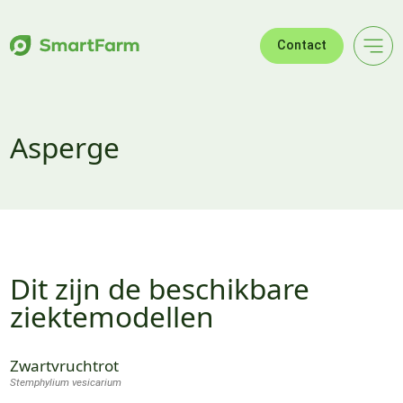
Verder naar navigatie
Ga naar hoofdinhoud
Footer
Contact
Asperge
Dit zijn de beschikbare
ziektemodellen
Zwartvruchtrot
Stemphylium vesicarium