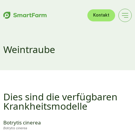
Zur Navigation springen
Zum Hauptinhalt springen
Footer
Kontakt
Weintraube
Dies sind die verfügbaren
Krankheitsmodelle
Botrytis cinerea
Botrytis cinerea