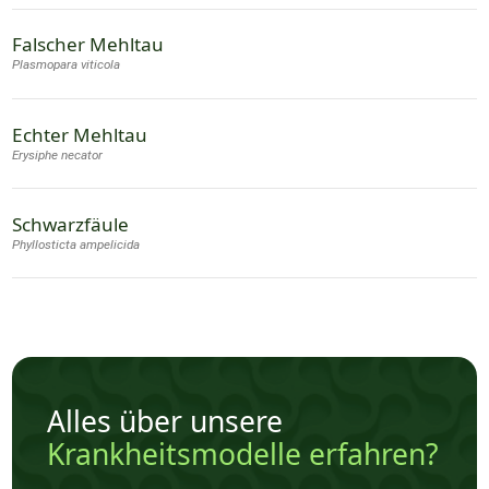
Falscher Mehltau
Plasmopara viticola
Echter Mehltau
Erysiphe necator
Schwarzfäule
Phyllosticta ampelicida
Alles über unsere
Krankheitsmodelle erfahren?