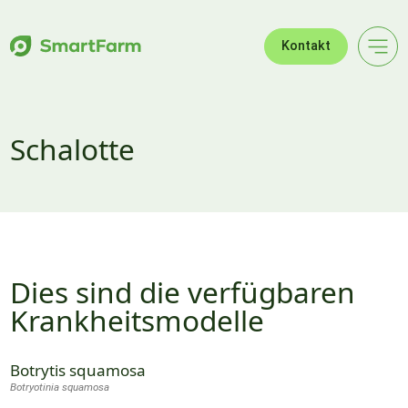
Zur Navigation springen
Zum Hauptinhalt springen
Footer
Kontakt
Schalotte
Dies sind die verfügbaren
Krankheitsmodelle
Botrytis squamosa
Botryotinia squamosa