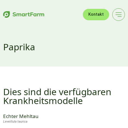
Zur Navigation springen
Zum Hauptinhalt springen
Footer
Kontakt
Paprika
Dies sind die verfügbaren
Krankheitsmodelle
Echter Mehltau
Leveillula taurica