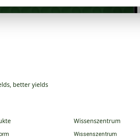
elds, better yields
ukte
Wissenszentrum
form
Wissenszentrum