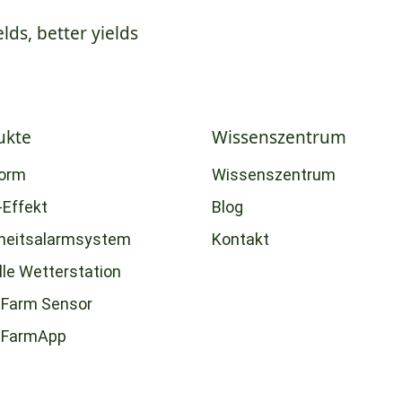
elds, better yields
ukte
Wissenszentrum
form
Wissenszentrum
-Effekt
Blog
heitsalarmsystem
Kontakt
lle Wetterstation
Farm Sensor
tFarmApp