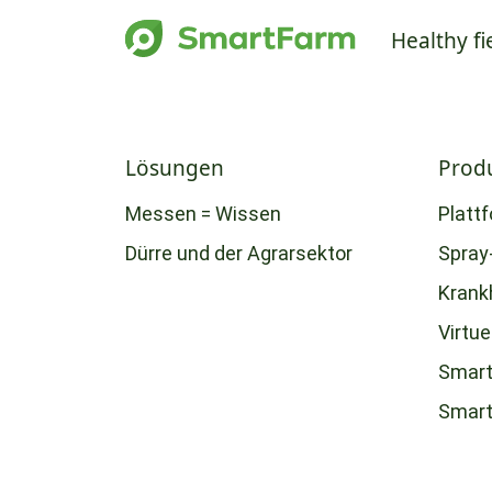
Healthy fi
Lösungen
Prod
Messen = Wissen
Platt
Dürre und der Agrarsektor
Spray
Krank
Virtue
Smart
Smar