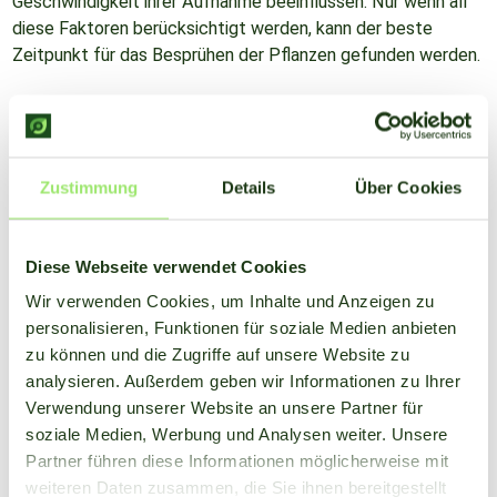
Geschwindigkeit ihrer Aufnahme beeinflussen. Nur wenn all
diese Faktoren berücksichtigt werden, kann der beste
Zeitpunkt für das Besprühen der Pflanzen gefunden werden.
Wie können diese Faktoren
berücksichtigt werden?
Zustimmung
Details
Über Cookies
Es gibt viele Faktoren, die einen erfolgreichen Anbau
während der Vegetationsperiode erschweren. Zum Glück ist
es mit unserer Spitzentechnologie ganz einfach, den
Diese Webseite verwendet Cookies
Überblick zu behalten. Mit dem FieldMate bietet SmartFarm
nicht nur die zuverlässigsten Daten, sondern misst alle
Wir verwenden Cookies, um Inhalte und Anzeigen zu
relevanten Aspekte direkt auf dem Feld. Wir übersetzen
personalisieren, Funktionen für soziale Medien anbieten
diese Daten auch in leicht verständliche Informationen, so
zu können und die Zugriffe auf unsere Website zu
dass die Landwirte mit unserem Spritzplaner immer den
analysieren. Außerdem geben wir Informationen zu Ihrer
perfekten Zeitpunkt für die Behandlung ihrer Ernte finden
Verwendung unserer Website an unsere Partner für
können. Ohne die Gefahr, sich in all den Faktoren zu verlieren,
soziale Medien, Werbung und Analysen weiter. Unsere
die berücksichtigt werden müssen.
Partner führen diese Informationen möglicherweise mit
weiteren Daten zusammen, die Sie ihnen bereitgestellt