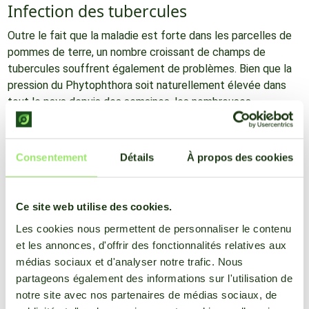
Infection des tubercules
Outre le fait que la maladie est forte dans les parcelles de
pommes de terre, un nombre croissant de champs de
tubercules souffrent également de problèmes. Bien que la
pression du Phytophthora soit naturellement élevée dans
tout le pays depuis des semaines, les nombreuses
infections de tubercules survenues en août cette année
sont une rareté. Au départ, la brûlure des tubercules a été
signalée principalement dans le Flevoland, mais elle apparaît
Consentement
Détails
À propos des cookies
maintenant dans d'autres endroits. Les Pays-Bas du nord-
est et du sud-est ont signalé des infestations de
tubercules. La brûlure des tubercules se produit lorsque les
Ce site web utilise des cookies.
spores atteignent le sol à partir des feuilles. Une fois
Les cookies nous permettent de personnaliser le contenu
atteints, les tubercules sont irrécupérables. Les
et les annonces, d'offrir des fonctionnalités relatives aux
pulvérisations d'arrêt sont efficaces pour prévenir la
médias sociaux et d'analyser notre trafic. Nous
propagation, mais elles posent également des problèmes.
partageons également des informations sur l'utilisation de
Une protection efficace des cultures et des rendements
notre site avec nos partenaires de médias sociaux, de
plus élevés