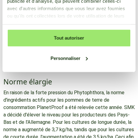
publicité et d'analyse, qui peuvent combiner celles-ci
Grâce au système d'alerte précis sur les maladies et aux
avec d'autres informations que vous leur avez fournies
conseils sur le moment optimal de la pulvérisation, les
ou qu'ils ont collectées lors de votre utilisation de leurs
agriculteurs peuvent gérer plus efficacement la protection
services.
de leurs cultures. En agissant de manière proactive et en
prévenant les dommages aux cultures, ils peuvent
Tout autoriser
augmenter les rendements. En outre, SmartFarm minimise
l'utilisation de produits phytosanitaires, ce qui permet non
seulement de réaliser des économies, mais aussi de
Personnaliser
contribuer à des pratiques agricoles plus durables.
Norme élargie
En raison de la forte pression du Phytophthora, la norme
d'ingrédients actifs pour les pommes de terre de
consommation PlanetProof a été relevée cette année. SMK
a décidé d'élever le niveau pour les producteurs des Pays-
Bas et de l'Allemagne. Pour les cultures de longue durée, la
norme a augmenté de 3,7 kg/ha, tandis que pour les cultures
de courte durée, l'augmentation a été de 3,5 kg/ha. Ceci afin