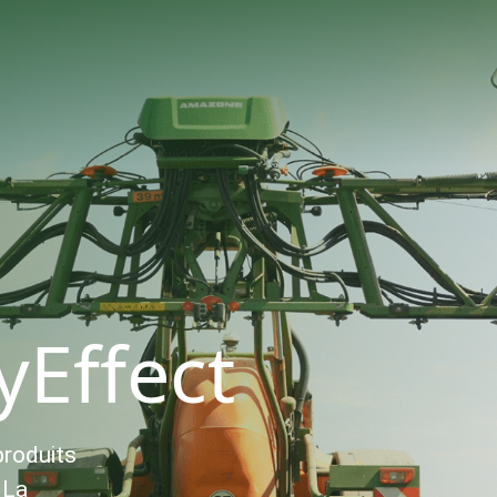
yEffect
produits
 La