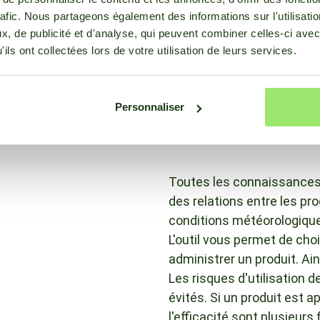
rafic. Nous partageons également des informations sur l'utilisati
Le type de formulation et
, de publicité et d'analyse, qui peuvent combiner celles-ci avec
de cire à l'intérieur de l'app
ils ont collectées lors de votre utilisation de leurs services.
La surface supérieure de l
le taux et le mode d'abso
systémiques dans les feuill
Personnaliser
processus importants dans
pulvériser est prise.
Toutes les connaissances 
des relations entre les p
conditions météorologiques
L'outil vous permet de cho
administrer un produit. Ains
Les risques d'utilisation
évités. Si un produit est 
l'efficacité sont plusieurs