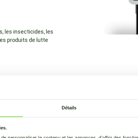
, les insecticides, les
les produits de lutte
Une questi
solution co
Détails
ies.
L'action des produits phy
sujet complexe. Ainsi, les
e personnaliser le contenu et les annonces, d'offrir des fonctio