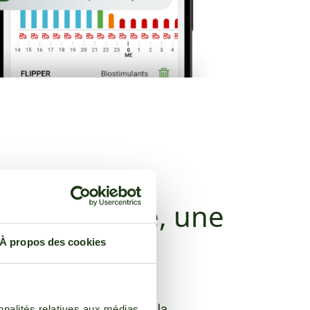
on complexe, une
nviviale
À propos des cookies
topharmaceutiques est une
 conditions météorologiques, la
nnalités relatives aux médias