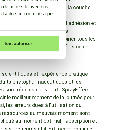
on de notre site avec nos
 l'accumulation dynamique de la couche
 d'autres informations que
areil.
a feuille est importante pour l'adhésion et
rption des substances actives
es. Il est si difficile de combiner tous les
Tout autoriser
 l'esprit au moment où la décision de
scientifiques et l'expérience pratique
roduits phytopharmaceutiques et les
 sont réunies dans l'outil SprayEffect.
isir le meilleur moment de la journée pour
i, les erreurs dues à l'utilisation du
 de ressources au mauvais moment sont
appliqué au moment optimal, l'absorption et
 fois supérieures et il est même possible