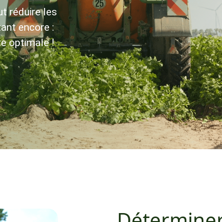
t réduire les
ant encore :
e optimale !
Détermine