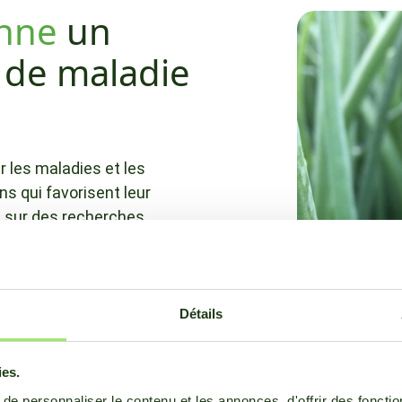
nne
un
 de maladie
 les maladies et les
s qui favorisent leur
s sur des recherches
 terrain, elles
es qui prennent en
température, l'humidité,
solaire.
Détails
r automatiquement un
ies.
té prévues de la prochaine
e personnaliser le contenu et les annonces, d'offrir des fonctio