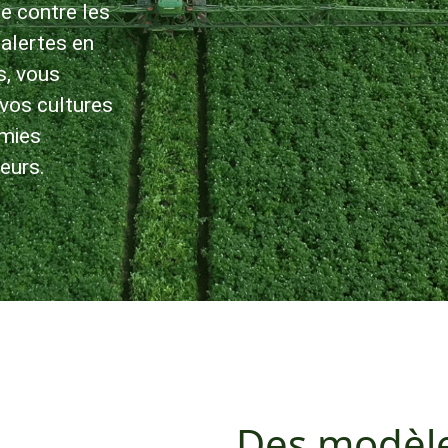
te contre les
alertes en
s, vous
 vos cultures
émies
eurs.
Des modèle