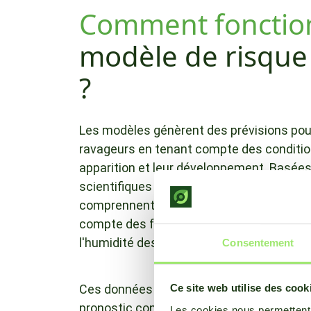
Comment fonctio
modèle de risque
?
Les modèles génèrent des prévisions pour
ravageurs en tenant compte des condition
apparition et leur développement. Basée
scientifiques et de nombreux essais sur le
comprennent des règles et des algorithm
compte des facteurs tels que la pluie, la 
l'humidité des feuilles et le rayonnement 
Consentement
Ces données sont utilisées pour calcule
Ce site web utilise des cook
pronostic concernant la date et l'intensi
Les cookies nous permettent d