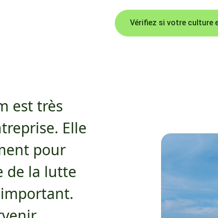
Vérifiez si votre culture
m est très
reprise. Elle
ment pour
 de la lutte
s important.
rvenir