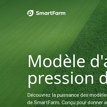
Sauter à la navigation
Sauter au contenu principal
Pied de page
Modèle d'a
pression 
Découvrez la puissance des modèle
de SmartFarm. Conçu pour donner a