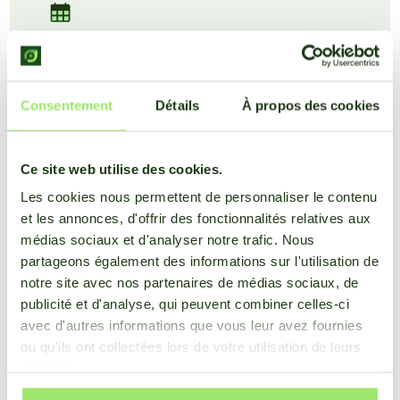
Outil SprayEffect
Consentement
Détails
À propos des cookies
Obtenez des conseils sur la période de
pulvérisation la plus efficace. Économisez les
Ce site web utilise des cookies.
produits phytosanitaires et gardez vos cultures en
bonne santé.
Les cookies nous permettent de personnaliser le contenu
et les annonces, d'offrir des fonctionnalités relatives aux
médias sociaux et d'analyser notre trafic. Nous
partageons également des informations sur l'utilisation de
notre site avec nos partenaires de médias sociaux, de
publicité et d'analyse, qui peuvent combiner celles-ci
avec d'autres informations que vous leur avez fournies
ou qu'ils ont collectées lors de votre utilisation de leurs
services.
Pression de la maladie