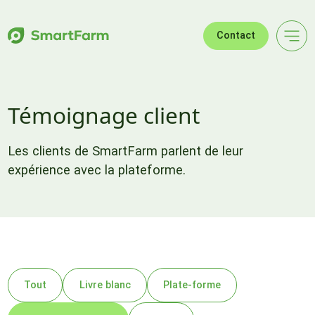
Sauter à la navigation
Sauter au contenu principal
Pied de page
Contact
Témoignage client
Les clients de SmartFarm parlent de leur
expérience avec la plateforme.
Tout
Livre blanc
Plate-forme