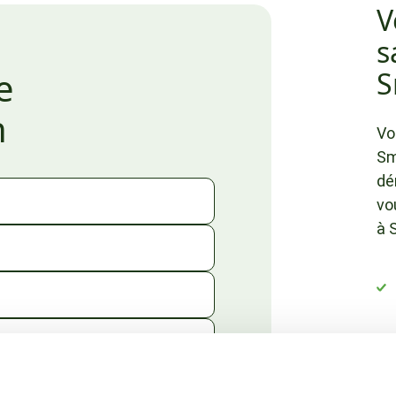
V
s
e
S
n
Vo
Sm
dé
vo
à 
illen we u op de hoogte houden over