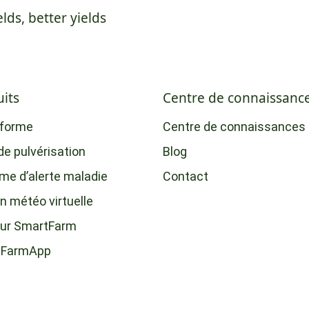
elds, better yields
its
Centre de connaissanc
-forme
Centre de connaissances
de pulvérisation
Blog
me d’alerte maladie
Contact
n météo virtuelle
ur SmartFarm
tFarmApp