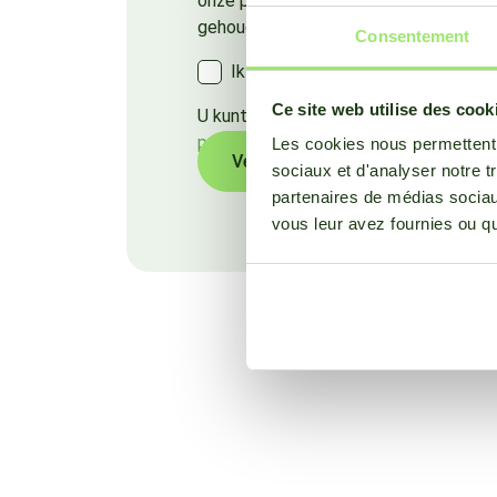
onze producten en diensten. Vink hier
gehouden wilt worden:
Consentement
Ik ga ermee akkoord om nieuws t
Ce site web utilise des cook
U kunt u op elk moment afmelden voor
privacybeleid
voor meer informatie.
Les cookies nous permettent d
sociaux et d'analyser notre t
partenaires de médias sociaux
vous leur avez fournies ou qu'