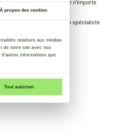
Vous pouvez nous demander n'importe
quoi
À propos des cookies
Adressez-vous toujours à un spécialiste
nnalités relatives aux médias
on de notre site avec nos
 d'autres informations que
Tout autoriser