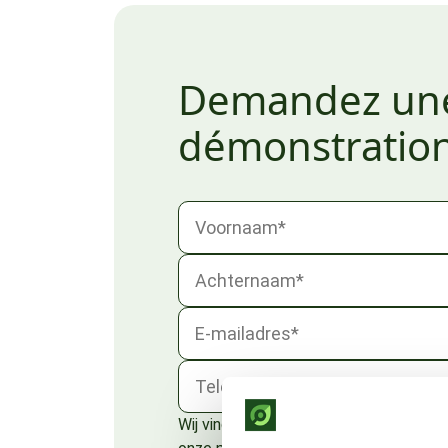
Demandez un
démonstratio
Wij vinden privacy belangrijk. Graag w