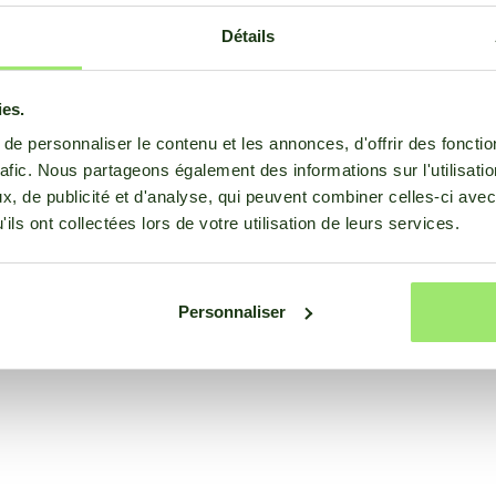
onder aan waarover u op de hoogte
Détails
e ontvangen van SmartFarm.
ies.
 deze berichten. Bekijk
ons
e personnaliser le contenu et les annonces, d'offrir des fonctio
rafic. Nous partageons également des informations sur l'utilisati
, de publicité et d'analyse, qui peuvent combiner celles-ci avec
ils ont collectées lors de votre utilisation de leurs services.
Personnaliser