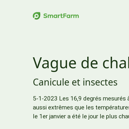
Sauter à la navigation
Sauter au contenu principal
Pied de page
Vague de chal
Canicule et insectes
5-1-2023 Les 16,9 degrés mesurés à 
aussi extrêmes que les températures
le 1er janvier a été le jour le plus ch