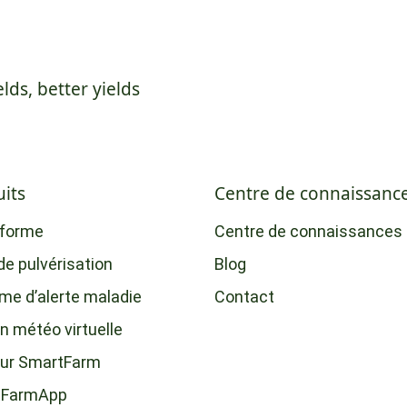
elds, better yields
its
Centre de connaissanc
-forme
Centre de connaissances
de pulvérisation
Blog
me d’alerte maladie
Contact
n météo virtuelle
ur SmartFarm
tFarmApp