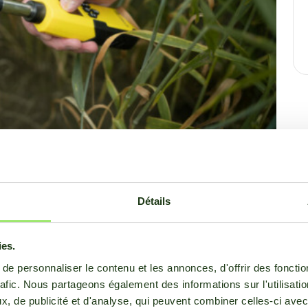
Détails
eu des températures d'environ 40 degrés", a
. "Ces températures n'ont leur place qu'en mai ou
ies.
e personnaliser le contenu et les annonces, d'offrir des fonctio
rafic. Nous partageons également des informations sur l'utilisati
Bas. Il a même atteint 19 degrés en Pologne et
, de publicité et d'analyse, qui peuvent combiner celles-ci avec
e Belarus, la Lituanie et la Lettonie ont