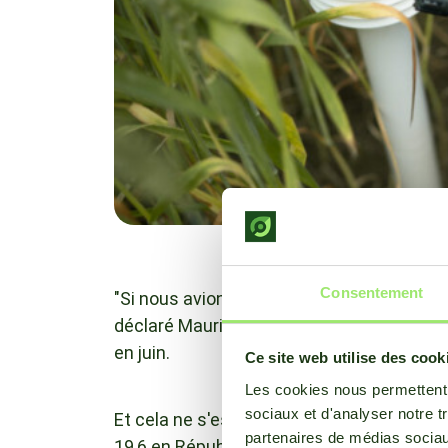
Consentement
"Si nous avions été en été, nous aurions 
déclaré Maurice Middendorp de Buienradar
en juin.
Ce site web utilise des cook
Les cookies nous permettent d
sociaux et d'analyser notre t
Et cela ne s'est pas produit qu'aux Pays-
partenaires de médias sociaux
19,6 en République tchèque. Le Danemark, l