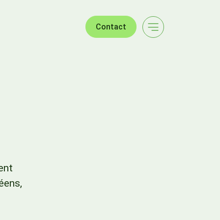
Contact
ent
éens,