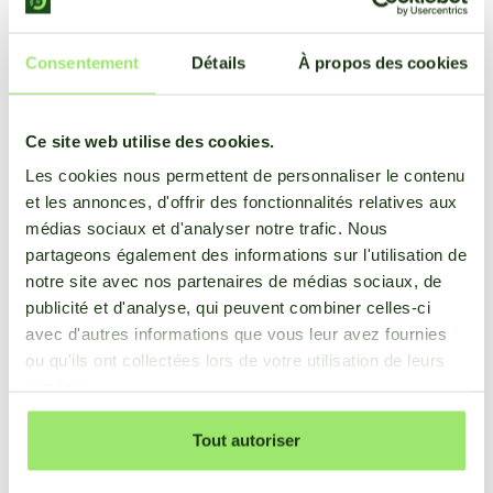
préventives à un stade précoce pour lutter contre le
champignon avant qu'il ne cause des dégâts.
Consentement
Détails
À propos des cookies
Stefan van Heist, spécialiste des oignons chez Bayer,
souligne l'importance des données spécifiques à la
Ce site web utilise des cookies.
parcelle via les pôles météorologiques : "Si vous voulez
Les cookies nous permettent de personnaliser le contenu
prévoir les maladies de manière plus large et plus précise,
et les annonces, d'offrir des fonctionnalités relatives aux
vous devez mesurer l'humidité relative, la période d'humidité
médias sociaux et d'analyser notre trafic. Nous
des feuilles et la température sur chaque parcelle." On
partageons également des informations sur l'utilisation de
constate que les systèmes intelligents qui collectent et
notre site avec nos partenaires de médias sociaux, de
traitent ces données deviennent de plus en plus importants.
publicité et d'analyse, qui peuvent combiner celles-ci
avec d'autres informations que vous leur avez fournies
ou qu'ils ont collectées lors de votre utilisation de leurs
services.
Tout autoriser