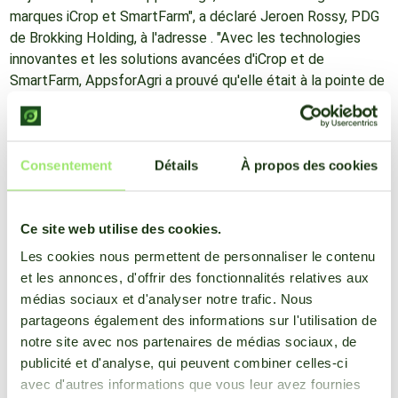
marques iCrop et SmartFarm", a déclaré Jeroen Rossy, PDG
de Brokking Holding, à l'adresse . "Avec les technologies
innovantes et les solutions avancées d'iCrop et de
SmartFarm, AppsforAgri a prouvé qu'elle était à la pointe de
la transformation numérique dans le secteur de l'agriculture.
Nous nous engageons à travailler avec l'équipe talentueuse
d'AppsforAgri pour atteindre davantage de croissance et de
succès."
Consentement
Détails
À propos des cookies
Corné Braber, PDG d'AppsforAgri, ajoute : "Le partenariat
Ce site web utilise des cookies.
avec Brokking Holding en tant qu'actionnaire majoritaire nous
Les cookies nous permettent de personnaliser le contenu
donne l'occasion de réaliser nos ambitions et de porter les
et les annonces, d'offrir des fonctionnalités relatives aux
marques iCrop et SmartFarm vers de nouveaux sommets.
médias sociaux et d'analyser notre trafic. Nous
Nous sommes convaincus que ce partenariat se traduira par
partageons également des informations sur l'utilisation de
de nouvelles opportunités et de nouveaux avantages pour
notre site avec nos partenaires de médias sociaux, de
toutes nos parties prenantes."
publicité et d'analyse, qui peuvent combiner celles-ci
avec d'autres informations que vous leur avez fournies