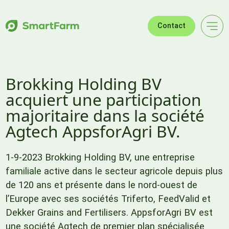
Sauter à la navigation
Sauter au contenu principal
Pied de page
Contact
Brokking Holding BV
acquiert une participation
majoritaire dans la société
Agtech AppsforAgri BV.
1-9-2023 Brokking Holding BV, une entreprise
familiale active dans le secteur agricole depuis plus
de 120 ans et présente dans le nord-ouest de
l’Europe avec ses sociétés Triferto, FeedValid et
Dekker Grains and Fertilisers. AppsforAgri BV est
une société Agtech de premier plan spécialisée