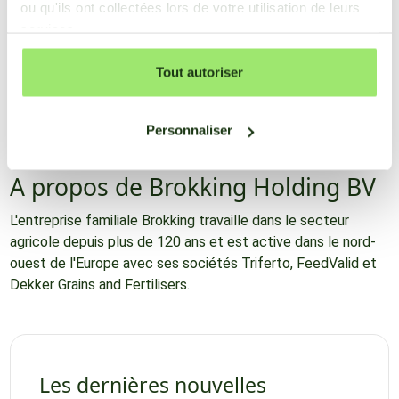
Avec l'acquisition d'une participation majoritaire dans
ou qu'ils ont collectées lors de votre utilisation de leurs
AppsforAgri, Brokking Holding confirme son engagement en
services.
faveur du développement et de la durabilité du secteur
agricole. Ensemble, les deux entreprises continueront à
Tout autoriser
innover et à progresser dans le domaine des technologies
agricoles, dans le but ultime d'améliorer la production
alimentaire et de rendre l'industrie agricole plus durable.
Personnaliser
A propos de Brokking Holding BV
L'entreprise familiale Brokking travaille dans le secteur
agricole depuis plus de 120 ans et est active dans le nord-
ouest de l'Europe avec ses sociétés Triferto, FeedValid et
Dekker Grains and Fertilisers.
Les dernières nouvelles